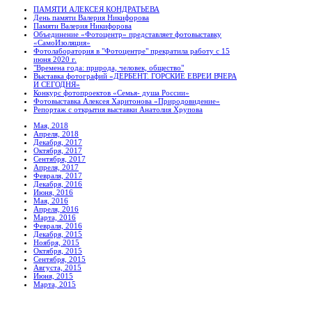
ПАМЯТИ АЛЕКСЕЯ КОНДРАТЬЕВА
День памяти Валерия Никифорова
Памяти Валерия Никифорова
Объединение «Фотоцентр» представляет фотовыставку
«СамоИзоляция»
Фотолаборатория в "Фотоцентре" прекратила работу с 15
июня 2020 г.
"Времена года: природа, человек, общество"
Выставка фотографий «ДЕРБЕНТ. ГОРСКИЕ ЕВРЕИ ВЧЕРА
И СЕГОДНЯ»
Конкурс фотопроектов «Семья- душа России»
Фотовыставка Алексея Харитонова «Природовидение»
Репортаж с открытия выставки Анатолия Хрупова
Мая, 2018
Апреля, 2018
Декабря, 2017
Октября, 2017
Сентября, 2017
Апреля, 2017
Февраля, 2017
Декабря, 2016
Июня, 2016
Мая, 2016
Апреля, 2016
Марта, 2016
Февраля, 2016
Декабря, 2015
Ноября, 2015
Октября, 2015
Сентября, 2015
Августа, 2015
Июня, 2015
Марта, 2015