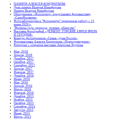
ПАМЯТИ АЛЕКСЕЯ КОНДРАТЬЕВА
День памяти Валерия Никифорова
Памяти Валерия Никифорова
Объединение «Фотоцентр» представляет фотовыставку
«СамоИзоляция»
Фотолаборатория в "Фотоцентре" прекратила работу с 15
июня 2020 г.
"Времена года: природа, человек, общество"
Выставка фотографий «ДЕРБЕНТ. ГОРСКИЕ ЕВРЕИ ВЧЕРА
И СЕГОДНЯ»
Конкурс фотопроектов «Семья- душа России»
Фотовыставка Алексея Харитонова «Природовидение»
Репортаж с открытия выставки Анатолия Хрупова
Мая, 2018
Апреля, 2018
Декабря, 2017
Октября, 2017
Сентября, 2017
Апреля, 2017
Февраля, 2017
Декабря, 2016
Июня, 2016
Мая, 2016
Апреля, 2016
Марта, 2016
Февраля, 2016
Декабря, 2015
Ноября, 2015
Октября, 2015
Сентября, 2015
Августа, 2015
Июня, 2015
Марта, 2015