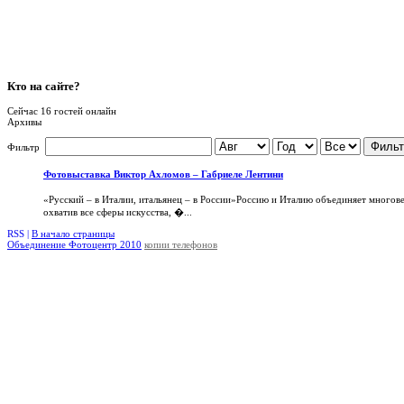
Кто
на сайте?
Сейчас 16 гостей онлайн
Архивы
Фильт
Фильтр
Фотовыставка Виктор Ахломов – Габриеле Лентини
«Русский – в Италии, итальянец – в России»Россию и Италию объединяет многов
охватив все сферы искусства, �...
RSS |
В начало страницы
Объединение Фотоцентр 2010
копии телефонов