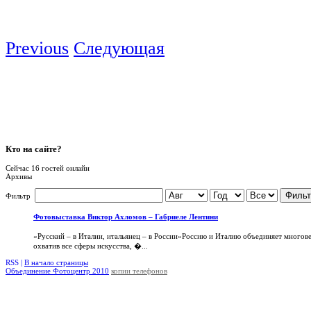
Previous
Следующая
Кто
на сайте?
Сейчас 16 гостей онлайн
Архивы
Фильт
Фильтр
Фотовыставка Виктор Ахломов – Габриеле Лентини
«Русский – в Италии, итальянец – в России»Россию и Италию объединяет многов
охватив все сферы искусства, �...
RSS |
В начало страницы
Объединение Фотоцентр 2010
копии телефонов