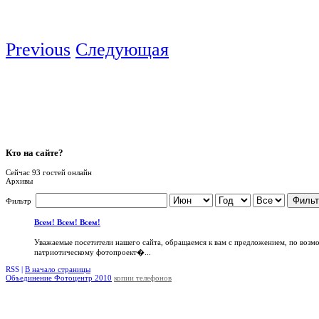
Previous
Следующая
Кто
на сайте?
Сейчас 93 гостей онлайн
Архивы
Фильт
Фильтр
Всем! Всем! Всем!
Уважаемые посетители нашего сайта, обращаемся к вам с предложением, по возм
патриотическому фотопроект�...
RSS |
В начало страницы
Объединение Фотоцентр 2010
копии телефонов