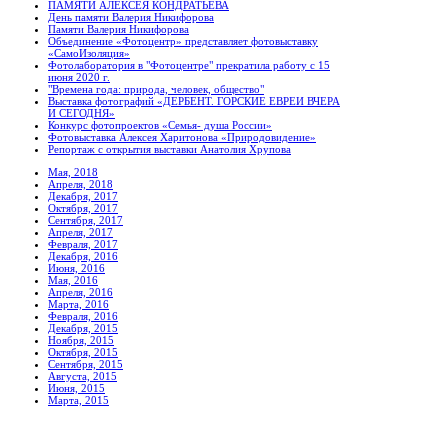
ПАМЯТИ АЛЕКСЕЯ КОНДРАТЬЕВА
День памяти Валерия Никифорова
Памяти Валерия Никифорова
Объединение «Фотоцентр» представляет фотовыставку
«СамоИзоляция»
Фотолаборатория в "Фотоцентре" прекратила работу с 15
июня 2020 г.
"Времена года: природа, человек, общество"
Выставка фотографий «ДЕРБЕНТ. ГОРСКИЕ ЕВРЕИ ВЧЕРА
И СЕГОДНЯ»
Конкурс фотопроектов «Семья- душа России»
Фотовыставка Алексея Харитонова «Природовидение»
Репортаж с открытия выставки Анатолия Хрупова
Мая, 2018
Апреля, 2018
Декабря, 2017
Октября, 2017
Сентября, 2017
Апреля, 2017
Февраля, 2017
Декабря, 2016
Июня, 2016
Мая, 2016
Апреля, 2016
Марта, 2016
Февраля, 2016
Декабря, 2015
Ноября, 2015
Октября, 2015
Сентября, 2015
Августа, 2015
Июня, 2015
Марта, 2015