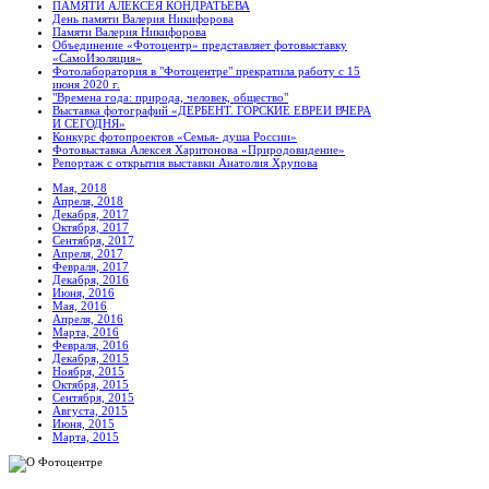
ПАМЯТИ АЛЕКСЕЯ КОНДРАТЬЕВА
День памяти Валерия Никифорова
Памяти Валерия Никифорова
Объединение «Фотоцентр» представляет фотовыставку
«СамоИзоляция»
Фотолаборатория в "Фотоцентре" прекратила работу с 15
июня 2020 г.
"Времена года: природа, человек, общество"
Выставка фотографий «ДЕРБЕНТ. ГОРСКИЕ ЕВРЕИ ВЧЕРА
И СЕГОДНЯ»
Конкурс фотопроектов «Семья- душа России»
Фотовыставка Алексея Харитонова «Природовидение»
Репортаж с открытия выставки Анатолия Хрупова
Мая, 2018
Апреля, 2018
Декабря, 2017
Октября, 2017
Сентября, 2017
Апреля, 2017
Февраля, 2017
Декабря, 2016
Июня, 2016
Мая, 2016
Апреля, 2016
Марта, 2016
Февраля, 2016
Декабря, 2015
Ноября, 2015
Октября, 2015
Сентября, 2015
Августа, 2015
Июня, 2015
Марта, 2015