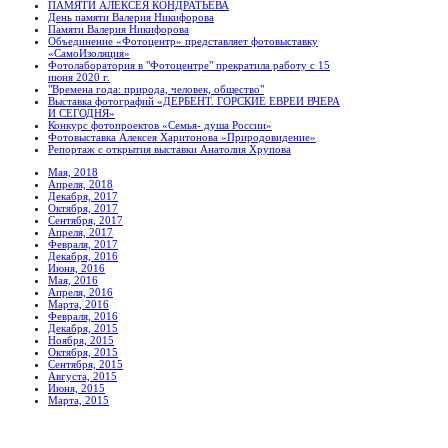
ПАМЯТИ АЛЕКСЕЯ КОНДРАТЬЕВА
День памяти Валерия Никифорова
Памяти Валерия Никифорова
Объединение «Фотоцентр» представляет фотовыставку
«СамоИзоляция»
Фотолаборатория в "Фотоцентре" прекратила работу с 15
июня 2020 г.
"Времена года: природа, человек, общество"
Выставка фотографий «ДЕРБЕНТ. ГОРСКИЕ ЕВРЕИ ВЧЕРА
И СЕГОДНЯ»
Конкурс фотопроектов «Семья- душа России»
Фотовыставка Алексея Харитонова «Природовидение»
Репортаж с открытия выставки Анатолия Хрупова
Мая, 2018
Апреля, 2018
Декабря, 2017
Октября, 2017
Сентября, 2017
Апреля, 2017
Февраля, 2017
Декабря, 2016
Июня, 2016
Мая, 2016
Апреля, 2016
Марта, 2016
Февраля, 2016
Декабря, 2015
Ноября, 2015
Октября, 2015
Сентября, 2015
Августа, 2015
Июня, 2015
Марта, 2015